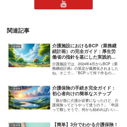
関連記事
介護施設におけるBCP（業務継
介護保険
続計画）の完全ガイド：厚生労
働省の指針を基にした実践的解
説
介護施設では、2024年4月からBCP（業
務継続計画）の策定が義務化されました
ね。そこで…「BCPって何？作るのが
難しそうで手がつけられない…」 「自
然災害や感染症が起きたら、施設はどう
対応するの？」 こんな不安や疑問を持
介護保険の手続き完全ガイド：
介護保険
つ介護施設の管...
初心者向けの簡単なステップ
「親が急に介護が必要になったけど、介
護保険ってどうやって使うの？」「申請
って難しそうで、何から始めればいいか
わからない…」そんな不安を抱えている
方へ。この記事では、介護保険の手続き
を初めてでも安心して進められるよう、
【簡単】3分でわかる介護保険！
介護保険