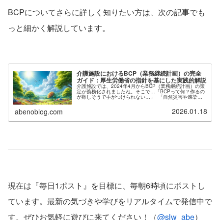
BCPについてさらに詳しく知りたい方は、次の記事でも
っと細かく解説しています。
介護施設におけるBCP（業務継続計画）の完全
ガイド：厚生労働省の指針を基にした実践的解説
介護施設では、2024年4月からBCP（業務継続計画）の策
定が義務化されましたね。そこで…「BCPって何？作るの
が難しそうで手がつけられない…」 「自然災害や感染症
が起きたら、施設はどう対応するの？」 こんな不安や疑
問を持つ介護施設の管...
2026.01.18
abenoblog.com
現在は『毎日1ポスト』を目標に、毎朝6時頃にポストし
ています。最新の気づきや学びをリアルタイムで発信中で
す。ぜひお気軽に遊びに来てください！（
@slw_abe
）