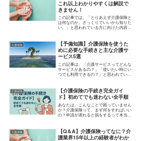
ステップバイステップでわかりやすく解
これ以上わかりやすくは解説で
説します。介護業界に15年以上携わる
きません！
私が、実践的な視点から注意点やコツも
お伝えします。一緒に介護保険について
この記事では、「とりあえず介護保険と
学びの第一歩を踏み出しましょう！
は何なのか。ざっくりでいいから知りた
い。」と思われている方に向けた内容と
なっています。・親（身内）で介護が必
要になったんだけど、どうやって利用さ
せたらいいのかわからない。・毎月介護
【予備知識】介護保険を使うた
介護保険
保険料を支払ってるけど、そもそも介護
めに必要な手続きと主な介護サ
保険って何？・介護の資格を取りたいん
ービス5選
だけど、いまいち制度のことがよくわか
らない。そのように思われている方は、
この記事は、「介護サービスってどんな
ぜひこの記事を最後までお読みくださ
サービスがあるの？」「使いたい時にい
い。この記事を読んで頂くだけで、介護
つでも利用できるの？」と思われている
保険についてざっくりと理解ができ、次
方に向けた内容です。これまで、訪問介
の行動に移ることができます。この記事
護やショートステイでの管理業務の経験
では、介護業界に13年以上携わる介護
や、デイサービスの窓口業務を行ってい
【介護保険の手続き完全ガイ
介護保険
福祉士の資格を持った私が、なるべく専
た私が、相談者から特に質問が多かった
ド】初めてでも迷わない全手順
門用語を使わず、はじめての方でもわか
「介護保険を使うために必要な手続き」
るように簡単に解説します。
と、「5つの重要な介護サービス」につ
あなたは、こんなことで困っていません
いて簡単にご紹介します。あなたは、こ
か？介護保険って、まず何をすればいい
の記事を読んで頂くだけで「介護保険を
の？申請が遅れると損をするって本当？
使うために必要な手続き」がざっくりと
役所の説明が難しくて理解できない…も
理解でき、「介護サービスにはどのよう
し一つでも当てはまるなら、この記事は
なサービスがあるのか」ということがわ
必ず役に立ちます。私は介護業界17年
【Q＆A】介護保険ってなに？介
介護保険
かるようになります。
目。これまで訪問介護やシ...
護業界15年以上の経験者がわか