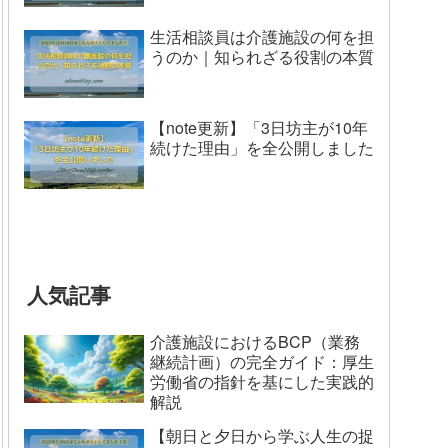
生活相談員は介護施設の何を担
うのか｜知られざる役割の本質
【note更新】「3日坊主が10年
続けた理由」を全公開しました
人気記事
介護施設におけるBCP（業務
継続計画）の完全ガイド：厚生
労働省の指針を基にした実践的
解説
【朝日と夕日から学ぶ人生の捉