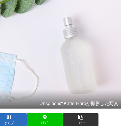
UnsplashのKatie Harpが撮影した写真
はてブ
LINE
コピー