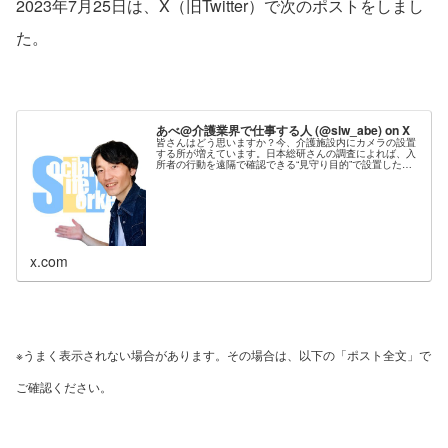
2023年7月25日は、X（旧Twitter）で次のポストをしまし
た。
あべ@介護業界で仕事する人 (@slw_abe) on X
皆さんはどう思いますか？今、介護施設内にカメラの設置
する所が増えています。日本総研さんの調査によれば、入
所者の行動を遠隔で確認できる“見守り目的”で設置した施
設が約3割。導入後に感じられた効果は“居室で発生した事
故の検証”との事。一方で“プ...
x.com
※うまく表示されない場合があります。その場合は、以下の「ポスト全文」で
ご確認ください。