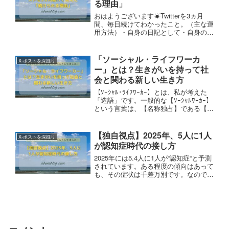
る理由」
おはようございます☀Twitterを3ヵ月
間、毎日続けてわかったこと。（主な運
用方法）・自身の日記として・自身の活
動を紹介・誰かの悩みを解決（共通する
運用のメリット）・“共感”が得られ
る・“人”と繋がれる・“応援”し合えるこ
「ソーシャル・ライフワーカ
X-ポストを深掘り
れが毎日続けられる理由ですね👍では今
ー」とは？生きがいを持って社
日も良い1日を
会と関わる新しい生き方
【ｿｰｼｬﾙ･ﾗｲﾌﾜｰｶｰ】とは、私が考えた
「造語」です。一般的な【ｿｰｼｬﾙﾜｰｶｰ】
という言葉は、【名称独占】である【社
会福祉士】を指しますので、私はその中
にある「ｿｰｼｬﾙ」という言葉と、「生き
がいを感じている人」を指す【ﾗｲﾌﾜｰｶ
【独自視点】2025年、5人に1人
X-ポストを深掘り
ｰ】という言葉を合わせました。m(_
が認知症時代の接し方
_)m
2025年には5.4人に1人が“認知症“と予測
されています。ある程度の傾向はあって
も、その症状は千差万別です。なので、
症状のある方との接し方は難しいですよ
ね。では「認知症の方はパラレルワール
ドにいる」と考え“心のドア“をノックし
てみて下さい。そうすると、案外快く開
けてくれるかもしれません😊