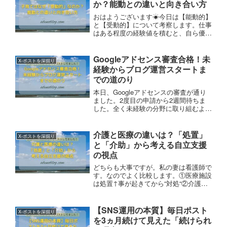
か？能動との違いと向き合い方
おはようございます☀今日は【能動的】
と【受動的】について考察します。仕事
はある程度の経験値を積むと、自ら優先
順位をつけ取捨選択ができるようになり
ます。（← 能動的）子育てはそうはい
きません。子供の動きは予測不能です。
Googleアドセンス審査合格！未
X-ポストを深掘り
（←受動的）例えば…
経験からブログ運営スタートま
での道のり
本日、Googleアドセンスの審査が通り
ました。2度目の申請から2週間待ちま
した。全く未経験の分野に取り組むよう
になって間もなく2ヶ月。ようやく審査
基準に満たすブログサイトを作ることが
できたと自己評価します。ここからがス
介護と医療の違いは？「処置」
X-ポストを深掘り
タートです。皆さんに有益な情報が届け
と「介助」から考える自立支援
られるよう努めます。
の視点
どちらも大事ですが。私の妻は看護師で
す。なのでよく比較します。①医療施設
は処置↑事が起きてから“対処“②介護施
設は介助↑悪化しないために“予防“介護
保険では、本人の「自立支援」が“目
的“として位置付けられてます。なので
【SNS運用の本質】毎日ポスト
X-ポストを深掘り
私は仕事柄②の考え方で生活してます。
を3ヵ月続けて見えた「続けられ
皆さんはどちらですか？