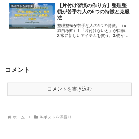
メ口“と比較すると印象の違いは明らか
【片付け習慣の作り方】整理整
X-ポストを深掘り
です。年齢を問わず、お互いを尊重し合
頓が苦手な人の5つの特徴と克服
った交流ができるので最強です。
法
整理整頓が苦手な人の5つの特徴。（※
独自考察）1.「片付けないと」が口癖。
2.常に新しいアイテムを買う。3.物があ
った場所には帰らない。4.片付けるため
にアイテムを買う。5.とりあえず空いた
隙間に物を置く。もし“ドキッ“とした方
は、苦手克服のチャンスです！参考にな
れば幸いです😊
コメント
コメントを書き込む
ホーム
X-ポストを深掘り