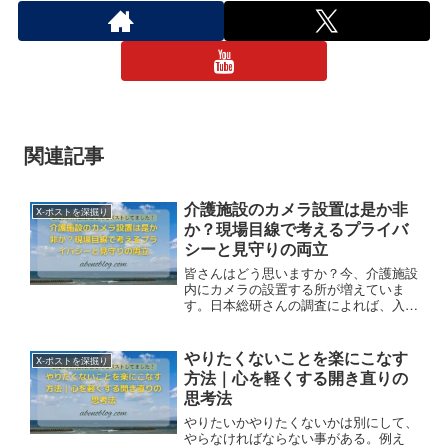
関連記事
介護施設のカメラ設置は是か非
X-ポストを深掘り
か？現場目線で考えるプライバ
シーと見守りの両立
皆さんはどう思いますか？今、介護施設
内にカメラの設置する所が増えていま
す。日本総研さんの調査によれば、入所
者の行動を遠隔で確認できる“見守り目
的”で設置した施設が約3割。導入後に感
じられた効果は“居室で発生した事故の
やりたくないことを楽にこなす
X-ポストを深掘り
検証”との事。一方で“プライバシーの配
方法｜心を軽くする開き直りの
慮が困難”との回答も🤔
思考法
やりたいかやりたくないかは別にして、
やらなければならない事がある。例え