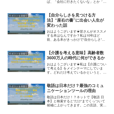
ば、「会社に行きたくないな」とか「あ
の人苦手だから会いたくないな」とか。
ですが、そのような憂うつな思いはあっ
ても、決められた事であれば必ず実行し
【自分らしさを見つける方
X-ポストを深掘り
ますよね。どうせ避けられないのなら、
法】“座右の書”に出会い人生が
開き直ると気が楽になりますよ！
変わった話
おはようございます☀皆さんがオススメ
する本はなんですか？私は10年ほど
前、ある本がきっかけで“自分らしさ“が
揺るぎないものになりました。他にもそ
れなりに本は読みましたが、私にとって
この本が【座右の書】となりました。そ
【介護を考える意味】高齢者数
X-ポストを深掘り
の本がビジネス書で超有名な【7つの習
3600万人の時代に何ができるか
慣】です！今日も良い1日を😊
おはようございます☀私は【介護につい
て考える】をメインテーマにしていま
す。どれだけ考えているかというと、例
えば…・Twitterユーザー数4,500万人・
Instagramユーザー数3,300万人・高齢者
数3,600万人並べると考え
敬語は日本だけ？最強のコミュ
X-ポストを深掘り
ニケーションツールの理由
敬語は日本だけ！？ネットで【敬語 日
本】と検索すると“だけ“までくっついて
候補に上がってきます。この言語、実は
最強のコミュニケーションツールです。
特に礼儀を重んじる日本においては“タ