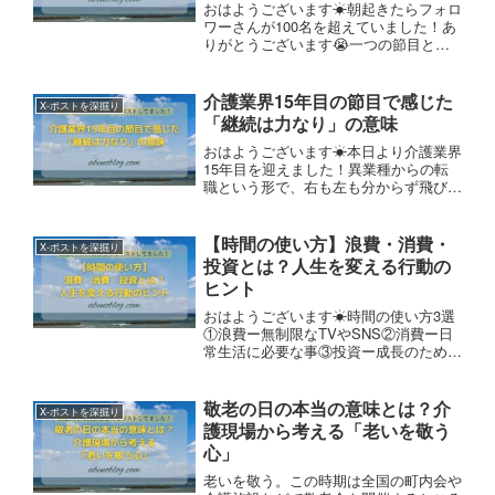
おはようございます☀朝起きたらフォロ
ワーさんが100名を超えていました！あ
りがとうございます😭一つの節目とい
うことで、名前とプロフの一部とヘッダ
ー画像を変えました😊それにしても自
分が何者かをパッとみてわかるように伝
介護業界15年目の節目で感じた
X-ポストを深掘り
えるのって、メチャクチャ難しいですね
「継続は力なり」の意味
😱作成時は「良し👍」と思っても…
おはようございます☀本日より介護業界
15年目を迎えました！異業種からの転
職という形で、右も左も分からず飛び込
んだこの業界。まさかここまで長く続け
ているとは、当時若干24歳の若造は想
像もつきませんでした。とても感慨深い
【時間の使い方】浪費・消費・
X-ポストを深掘り
ものです。『継続は力なり！』では今日
投資とは？人生を変える行動の
も良い1日を😊👍
ヒント
おはようございます☀時間の使い方3選
①浪費ー無制限なTVやSNS②消費ー日
常生活に必要な事③投資ー成長のための
学び私は③を大事にしたいです。なぜな
ら…“人生を愛するならば時間を浪費し
てはならない。人生は時間で出来ている
敬老の日の本当の意味とは？介
X-ポストを深掘り
のだから”ベンジャミン・フランクリン
護現場から考える「老いを敬う
今日も良い1日を😊👍
心」
老いを敬う。この時期は全国の町内会や