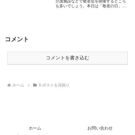
介護施設などで敬老会を開催するところ
も多いでしょう。本日は「敬老の日」に
ついて考えます。敬（うやま）うとは尊
（とうと）ぶこと。尊ぶとは大切にする
こと。誰もがいつか必ず老いる。だから
こそこの祝日は、社会で“感謝“する特別
な日なのではないでしょうか。
コメント
コメントを書き込む
ホーム
X-ポストを深掘り
ホーム
お問い合わせ