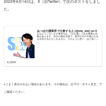
2023年6月14日は、X（旧Twitter）で次のポストをしまし
た。
あべ@介護業界で仕事する人 (@slw_abe) on X
おはようございます☀本日は、1日を通してある重要な任
務があります。自分の務め次第で、相手の方の今後の人生
を左右するかもしれません。そのように思い、ほど良い緊
張感と覚悟を持って任務を遂行します💪ほんとは緊張し過
ぎてガクブルしてるのですが、それ...
x.com
※うまく表示されない場合があります。その場合は、以下の「ポスト全文」で
ご確認ください。