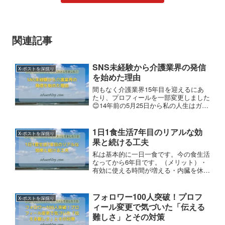
関連記事
SNS未経験から介護業界の発信
X-ポストを深掘り
を始めた理由
間もなく介護業界15年目を迎えるにあ
たり、プロフィールを一部変更しました
😊14年前の5月25日から私の人生はガラ
リと変わりました。その後にまさかこの
ような活動をすることになるとは…🫢そ
れにしても自分自身を160文字以内で紹
1日1食生活7年目のリアルな効
X-ポストを深掘り
介するのは中々難しい😅今後ともよろ
果と続ける工夫
しくお願いします😊👍
私は基本的に一日一食です。今の食生活
なってから6年目です。（メリット）・
有効に使える時間が増える・内臓を休ま
せることができる・食事が摂れることに
感謝できる（オススメできない人）・成
長期の子供・肉体労働をしてる人・空腹
フォロワー100人突破！プロフ
X-ポストを深掘り
にストレスを感じる人参考になれば幸い
ィール変更で気づいた「伝える
です😊
難しさ」とその対策