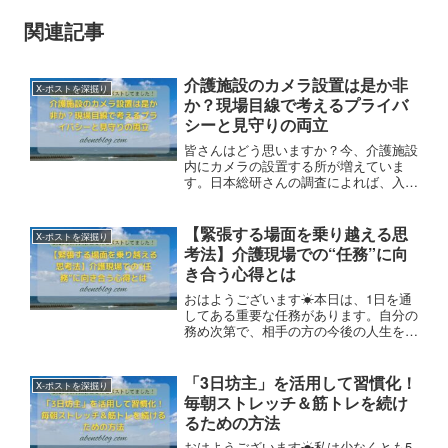
関連記事
介護施設のカメラ設置は是か非
X-ポストを深掘り
か？現場目線で考えるプライバ
シーと見守りの両立
皆さんはどう思いますか？今、介護施設
内にカメラの設置する所が増えていま
す。日本総研さんの調査によれば、入所
者の行動を遠隔で確認できる“見守り目
的”で設置した施設が約3割。導入後に感
じられた効果は“居室で発生した事故の
【緊張する場面を乗り越える思
X-ポストを深掘り
検証”との事。一方で“プライバシーの配
考法】介護現場での“任務”に向
慮が困難”との回答も🤔
き合う心得とは
おはようございます☀本日は、1日を通
してある重要な任務があります。自分の
務め次第で、相手の方の今後の人生を左
右するかもしれません。そのように思
い、ほど良い緊張感と覚悟を持って任務
を遂行します💪ほんとは緊張し過ぎてガ
「3日坊主」を活用して習慣化！
X-ポストを深掘り
クブルしてるのですが、それは自信を持
毎朝ストレッチ＆筋トレを続け
ったフリをして臨みます🤣
るための方法
おはようございます☀私は少なくとも5