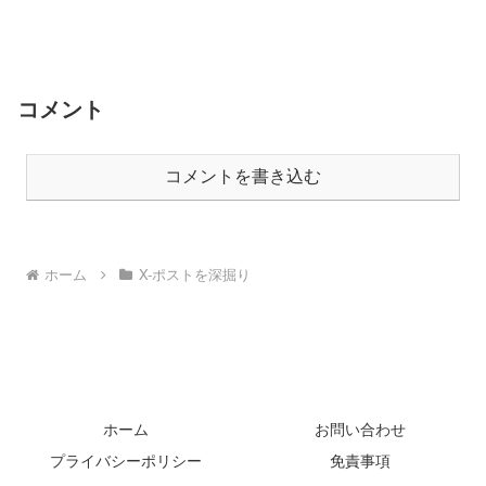
さんの運用方法に圧倒されています。特
にたった1ツイートの威力がスゴいこと
を実感。私はまだまだ蛇行運転ですが、
必ず乗りこなします！言っちゃったので
頑張ります。笑
コメント
コメントを書き込む
ホーム
X-ポストを深掘り
ホーム
お問い合わせ
プライバシーポリシー
免責事項