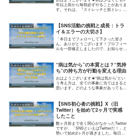
年以上前から毎朝必ずやることがありま
す。それは、『ストレッチと筋トレ』で
す。毎朝続けていないと言えないので、
本日も行い連続更新中です。ただ、習慣
化するまでは5年くらいかかりました。
【SNS活動の挑戦と成長：トラ
X-ポストを深掘り
笑ではどのようにして習慣化できたのか
イ＆エラーの大切さ】
というと…
「本日までフォローして下さった皆さ
ん。ありがとうございます！プロフィー
ルを一部修正しましたので、お知らせし
ます。今年からいろいろとチャレンジし
ておりますが、SNS活動については、
ただ今トライ&エラーの真っ最中です。
“病は気から”の本質とは？“気持
X-ポストを深掘り
お見苦しい点はご了承下さい。m(_ _)m
ち”の持ち方が行動を変える理由
おはようございます☀“病は気から”とい
う考え方は、全ての事象に当てはまると
思います。どのような事象があっても、
それをどのような“気持ち”で受け止める
かによって“行動“が変わります。うまく
いかない時は、自分を客観的に捉えるこ
【SNS初心者の挑戦】X（旧
X-ポストを深掘り
とで“脱出の糸口”がみえるかもしれませ
Twitter）を始めて2ヶ月で実感
ん。今日も良い1日を😊
したこと
数ヶ月前まで全く関心がなかったTwitter
ですが、「SNSといえばTwitterだ！」と
勢いで始め2ヶ月が過ぎました。毎日皆